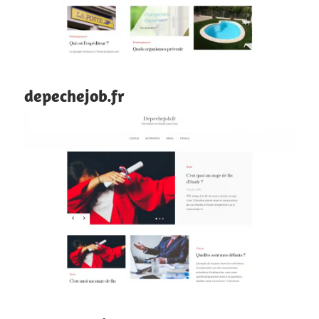
depechejob.fr